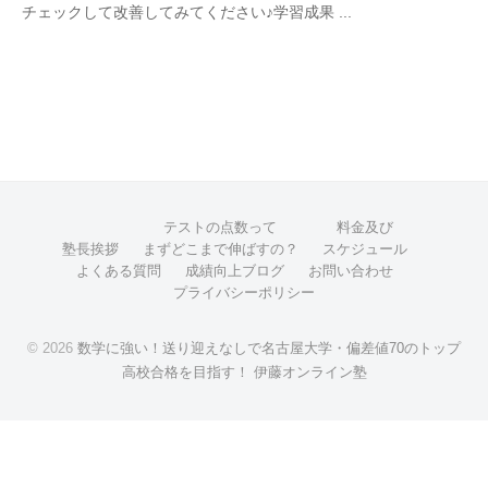
ン
偏
チェックして改善してみてください♪学習成果 ...
で
j
差
ラ
u
名
値
イ
k
古
7
ン
u
屋
0
個
大
の
別
ト
学
・
ッ
少
・
プ
人
テストの点数って
料金及び
偏
高
塾長挨拶
まずどこまで伸ばすの？
スケジュール
数
差
校
よくある質問
成績向上ブログ
お問い合わせ
集
値
プライバシーポリシー
合
団
7
格
指
を
© 2026
数学に強い！送り迎えなしで名古屋大学・偏差値70のトップ
0
導
高校合格を目指す！ 伊藤オンライン塾
目
の
で
指
ト
ト
す
ッ
ッ
！
プ
プ
伊