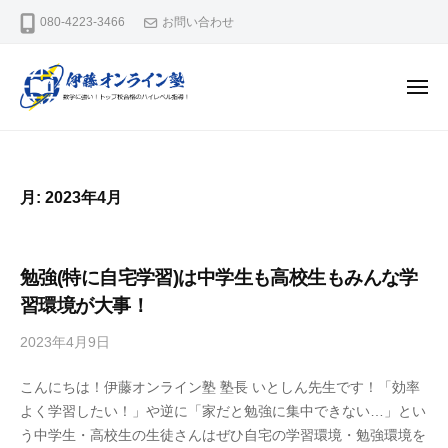
数
ー
コ
080-4223-3466
お問い合わせ
学
ン
に
テ
強
メ
ン
い
ニ
ュ
！
ツ
数
数
ー
送
へ
学
学
り
ス
に
に
迎
月:
2023年4月
キ
強
強
え
ッ
い
い
な
！
プ
し
！
勉強(特に自宅学習)は中学生も高校生もみんな学
ハ
で
送
習環境が大事！
イ
名
り
レ
古
2023年4月9日
b
迎
ベ
屋
y
え
ル
大
こんにちは！伊藤オンライン塾 塾長 いとしん先生です！「効率
i
な
な
学
よく学習したい！」や逆に「家だと勉強に集中できない…」とい
t
オ
・
し
う中学生・高校生の生徒さんはぜひ自宅の学習環境・勉強環境を
o