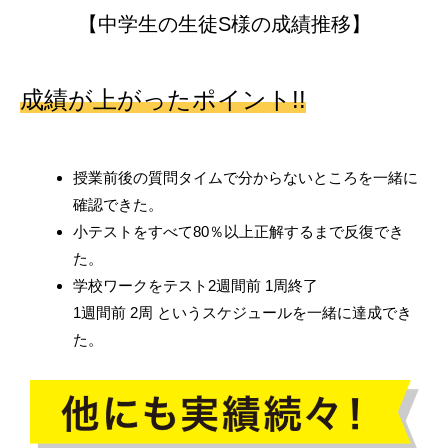
国
【中学生の生徒S様の成績推移】
公
立
大
成績が上がったポイント!!
学
受
験
授業前後の質問タイムで分からないところを一緒に
対
確認できた。
策
小テストをすべて80％以上正解するまで反復でき
|
た。
四
学校ワークをテスト2週間前 1周終了
日
1週間前 2周 というスケジュールを一緒に達成でき
市
た。
高
校
・
桑
名