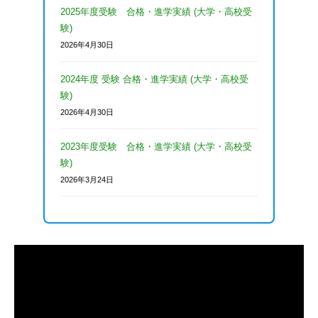
校
2026
高
藤
2025年度受験 合格・進学実績 (大学・高校受
合
年
オ
験)
校
格
7
ン
2026年4月30日
合
・
月
ラ
格
国
30
イ
2024年度 受験 合格・進学実績 (大学・高校受
を
日
公
験)
ン
目
by
立
塾
2026年4月30日
ij2020_user
指
大
2023年度受験 合格・進学実績 (大学・高校受
学
す
験)
受
！
2026年3月24日
験
伊
指
藤
導
オ
に
ン
強
ラ
い
イ
オ
ン
ン