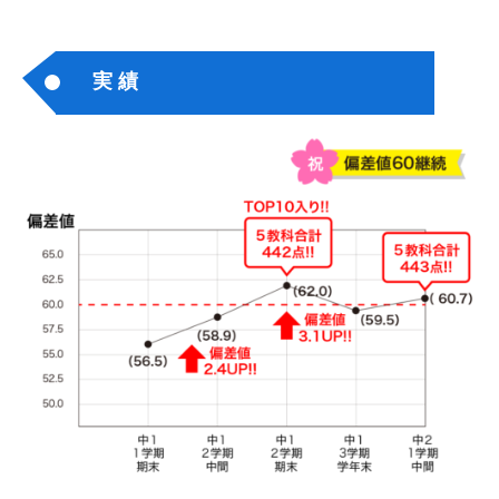
工
業
大
実 績
学
・
名
古
屋
市
立
大
学
・
三
重
大
学
の