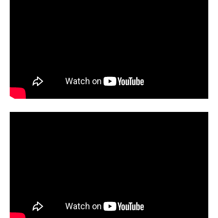
ラ
塾
イ
ン
専
門
学
習
塾
|
小
学
生
中
学
生
高
校
生