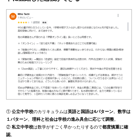
①
公立中学校
のカリキュラムは
英語と国語は4パターン
。
数学は
１パターン
。
理科と社会は学校の進み具合に応じて調整
。
②
私立中学校
は数学がすごく早かったりするので
都度慎重に確
認
。