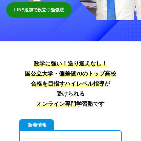
ン
偏
で
差
ラ
LINE追加で役立つ勉強法
名
値
イ
古
7
ン
屋
0
個
大
の
別
ト
学
・
ッ
少
・
フ
プ
数学に強い！送り迎えなし！
人
偏
高
数
国公立大学
・
偏差値70のトップ高校
ロ
差
校
集
合格を目指すハイレベル指導
が
値
ン
合
団
7
格
受けられる
ト
指
を
0
オンライン専門
学習塾です
導
ペ
目
の
で
指
ー
ト
ト
す
新着情報
ッ
ッ
ジ
！
プ
プ
伊