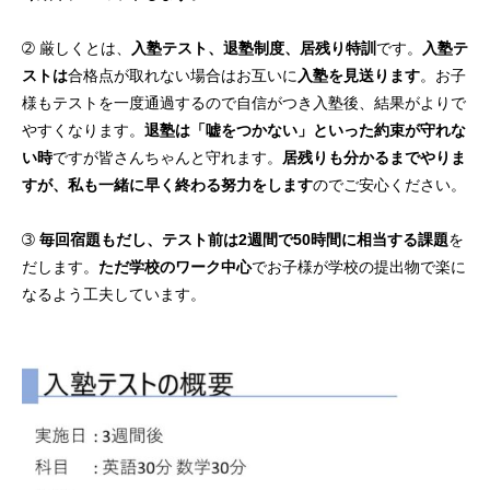
➁ 厳しくとは、
入塾テスト、退塾制度、居残り特訓
です。
入塾テ
ストは
合格点が取れない場合はお互いに
入塾を見送ります
。お子
様もテストを一度通過するので自信がつき入塾後、結果がよりで
やすくなります。
退塾は「嘘をつかない」といった約束が守れな
い時
ですが皆さんちゃんと守れます。
居残りも分かるまでやりま
すが、私も一緒に早く終わる努力をします
のでご安心ください。
➂
毎回宿題もだし、テスト前は2週間で50時間に相当する課題
を
だします。
ただ学校のワーク中心
でお子様が学校の提出物で楽に
なるよう工夫しています。