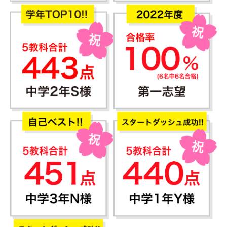
策
|
伊
藤
オ
ン
ラ
イ
ン
塾
三
重
県
四
日
市
市
本