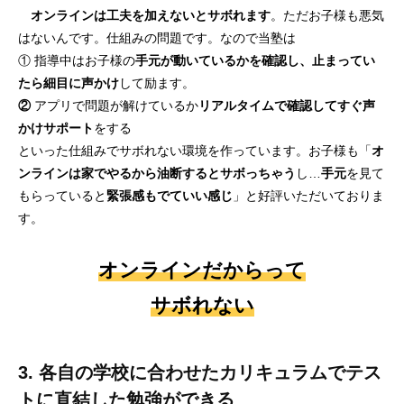
オンラインは工夫を加えないとサボれます
。ただお子様も悪気
はないんです。仕組みの問題です。なので当塾は
① 指導中はお子様の
手元が動いているかを確認し、止まってい
たら細目に声かけ
して励ます。
②
アプリで問題が解けているか
リアルタイムで確認してすぐ声
かけサポート
をする
といった仕組みでサボれない環境を作っています。お子様も「
オ
ンラインは家でやるから油断するとサボっちゃう
し…
手元
を見て
もらっていると
緊張感もでていい感じ
」と好評いただいておりま
す。
オンラインだからって
サボれない
3. 各自の学校に合わせたカリキュラムでテス
トに直結した勉強ができる