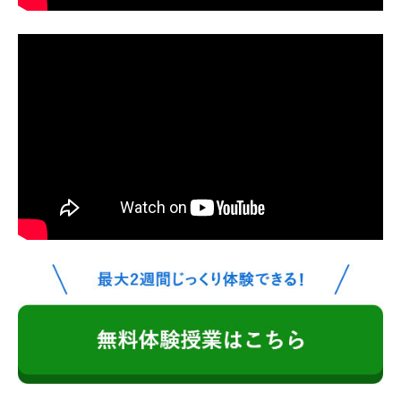
が
対
象
|
大
阪
大
学
・
名
古
屋
大
学
・
名
古
屋