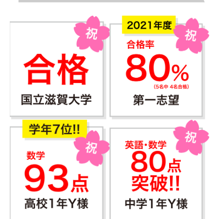
高
校
・
四
日
市
南
高
校
・
川
越
高
校
の
受
験
対