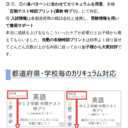
③ ①、②の
各パターンに合わせてカリキュラムを用意
。名物
「
定期テスト特訓プリント(通称 特プリ)
」にて対応。
④
入試情報
は各都道府県の模試会社と連携し、
受験情報を用い
て徹底サポート
本当に成績を上げるならこういったケアが必要だとお子様から教
えてもらいました。
当塾の名物特訓プリント
は効率よく繰り返せ
てどんどん点数が上がる内容に絞っており
お子様から大変好評
で
す。