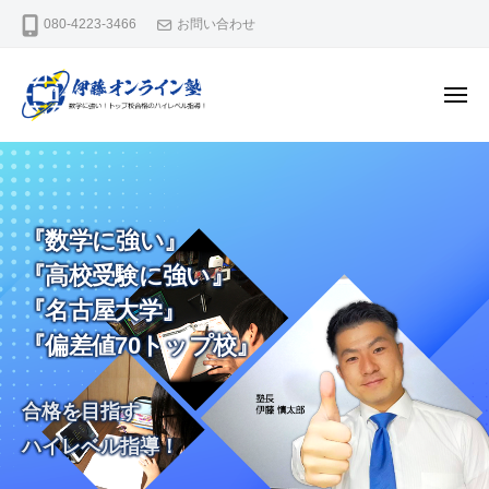
数
ー
コ
080-4223-3466
お問い合わせ
学
ン
に
テ
強
メ
ン
い
ニ
ュ
！
ツ
数
数
ー
送
へ
学
学
り
ス
に
に
迎
キ
強
強
え
『数学に強い』
ッ
い
い
な
『高校受験に強い』
！
プ
し
！
ハ
『名古屋大学』
で
送
イ
名
『偏差値70トップ校』
り
レ
古
迎
ベ
屋
合格を目指す
え
ル
大
な
な
学
ハイレベル指導！
オ
・
し