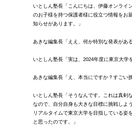
指
導
0
いとしん塾長「こんにちは、伊藤オンライ
す
で
の
のお子様を持つ保護者様に役立つ情報をお
！
ト
知らせがあります。」
ト
伊
ッ
ッ
藤
プ
あきな編集長「ええ、何か特別な発表があ
プ
オ
校
ン
高
合
いとしん塾長「実は、2024年度に東京大
ラ
校
格
イ
・
合
あきな編集長「え、本当にですか？すごい
ン
国
格
塾
公
を
いとしん塾長「そうなんです。これは真剣
立
目
なので、自分自身も大きな目標に挑戦しよ
大
指
リアルタイムで東京大学を目指している姿
学
す
と思ったのです。」
受