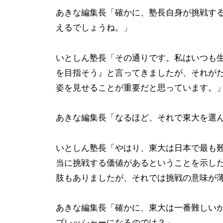
！
験
あきな編集長「確かに、塾長自身が挑戦す
伊
指
えるでしょうね。」
導
藤
に
オ
いとしん塾長「その通りです。私はいつも
強
ン
い
を目指そう』と言ってきましたが、それが
ラ
オ
姿を見せることが重要だと思っています。
イ
ン
ン
ラ
あきな編集長「なるほど、それで東大を選
塾
イ
ン
いとしん塾長「やはり、東大は日本で最も
専
当に挑戦する価値があるということを示し
門
肢もありましたが、それでは挑戦の意味が
学
習
あきな編集長「確かに、東大は一番難しい
塾
プレッシャーになるのでは？」