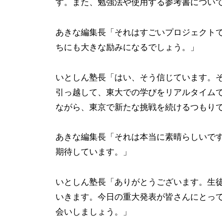
阪
す。また、勉強法や使用する参考書につい
大
学
あきな編集長「それはすごいプロジェクト
・
ちにも大きな励みになるでしょう。」
名
古
いとしん塾長「はい、そう信じています。
屋
引っ越して、東大での学びをリアルタイム
大
ながら、東京で新たな挑戦を続けるつもり
学
・
あきな編集長「それは本当に素晴らしいで
名
期待しています。」
古
屋
いとしん塾長「ありがとうございます。生
工
いきます。今日の重大発表が皆さんにとっ
業
会いしましょう。」
大