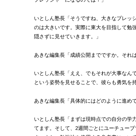
|
小
いとしん塾長「そうですね、大きなプレッ
学
のは大きいです。実際に東大を目指して勉
生
隠さずに見せていきます。」
中
学
あきな編集長「成績公開までですか。それ
生
高
いとしん塾長「ええ、でもそれが大事なん
校
という姿勢を見せることで、彼らも勇気を
生
が
あきな編集長「具体的にはどのように進め
対
象
いとしん塾長「まずは現時点での自分の学
|
てます。そして、2週間ごとにユーチュー
大