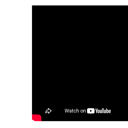
え
i
・
な
な
t
偏
オ
o
し
差
ン
j
値
で
ラ
u
7
名
イ
k
0
古
u
ン
の
屋
個
ト
別
大
ッ
・
プ
学
少
高
・
人
校
偏
数
合
差
集
格
値
団
を
7
目
指