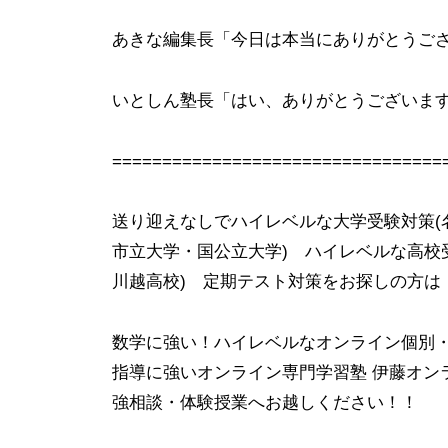
学
あきな編集長「今日は本当にありがとうご
・
名
いとしん塾長「はい、ありがとうございま
古
屋
=================================
市
立
送り迎えなしでハイレベルな大学受験対策(
大
市立大学・国公立大学) ハイレベルな高校
学
・
川越高校) 定期テスト対策をお探しの方は
三
重
数学に強い！ハイレベルなオンライン個別
大
指導に強いオンライン専門学習塾 伊藤オン
学
強相談・体験授業へお越しください！！
の