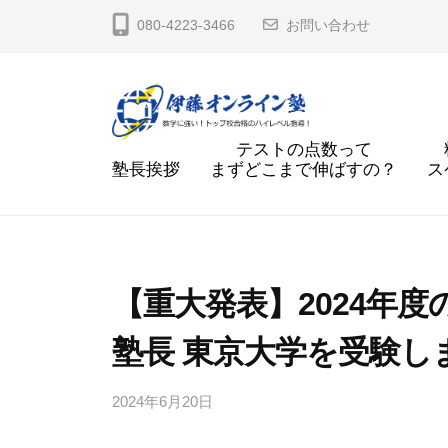
に
コ
080-4223-3466
お問い合わせ
強
ン
い
テ
！
ン
送
ツ
テストの点数って
り
数
数
へ
塾長挨拶
まずどこまで伸ばすの？
ス
迎
学
学
ス
え
に
に
キ
な
強
強
ッ
し
い
プ
い
で
【重大発表】2024年
！
！
名
ハ
塾長 東京大学を受験し
古
送
イ
屋
り
レ
2024年6月20日
b
大
迎
ベ
y
学
ル