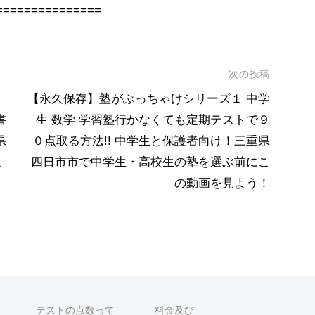
===============
次の投稿
【永久保存】塾がぶっちゃけシリーズ１ 中学
書
生 数学 学習塾行かなくても定期テストで９
県
０点取る方法!! 中学生と保護者向け！三重県
こ
四日市市で中学生・高校生の塾を選ぶ前にこ
の動画を見よう！
テストの点数って
料金及び