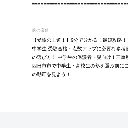
国
=================================
公
立
大
投
前の投稿
学
稿
【受験の王道！】9分で分かる！最短攻略！
受
中学生 受験合格・点数アップに必要な参考
ナ
験
の選び方！ 中学生の保護者・親向け！三重
ビ
対
四日市市で中学生・高校生の塾を選ぶ前に
ゲ
策
の動画を見よう！
|
ー
四
シ
日
ョ
市
ン
高
校
・