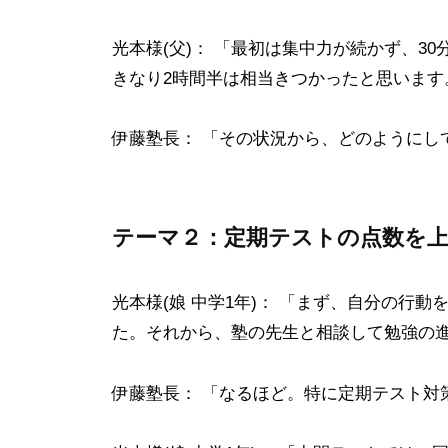
阪
大
光本様(父)： 「最初は集中力が続かず、3
学
きなり2時間半は相当きつかったと思います
・
名
伊藤塾長： 「その状況から、どのようにし
古
屋
大
テーマ２：定期テストの点数を
学
・
名
光本様(娘 中学1年)： 「まず、自分の行
古
た。それから、塾の先生と相談して勉強の
屋
工
伊藤塾長： 「なるほど。特に定期テスト対
業
大