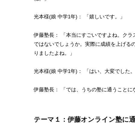
！
験
伊
指
光本様(娘 中学1年)： 「嬉しいです。」
導
藤
に
オ
伊藤塾長： 「本当にすごいですよね。クラ
強
ン
い
ではないでしょうか。実際に成績を上げる
ラ
オ
りましたよね。」
イ
ン
ン
ラ
光本様(娘 中学1年)： 「はい、大変でした
塾
イ
ン
伊藤塾長： 「では、うちの塾に通うことに
専
門
学
テーマ１：伊藤オンライン塾に
習
塾