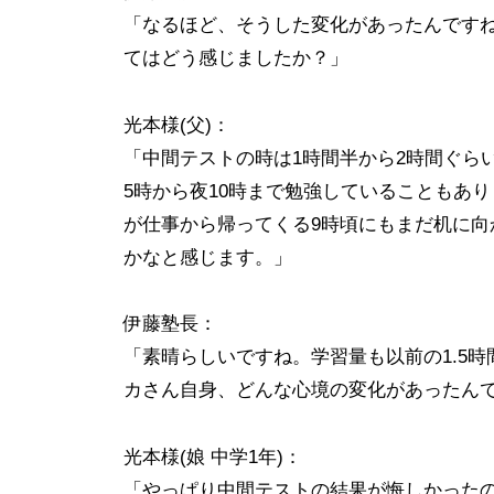
国
「なるほど、そうした変化があったんです
公
てはどう感じましたか？」
立
大
光本様(父)：
学
「中間テストの時は1時間半から2時間ぐら
受
5時から夜10時まで勉強していることもあ
験
が仕事から帰ってくる9時頃にもまだ机に
対
かなと感じます。」
策
|
伊藤塾長：
四
「素晴らしいですね。学習量も以前の1.5
日
カさん自身、どんな心境の変化があったん
市
高
校
光本様(娘 中学1年)：
・
「やっぱり中間テストの結果が悔しかった