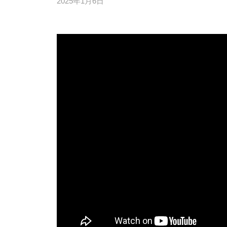
え
2025年1月6日
b
・
な
y
な
偏
オ
i
し
差
t
ン
値
で
o
ラ
7
名
j
イ
0
u
古
ン
の
k
屋
個
ト
u
別
大
ッ
・
プ
学
少
高
・
人
校
偏
数
合
差
集
格
値
団
を
7
目
指