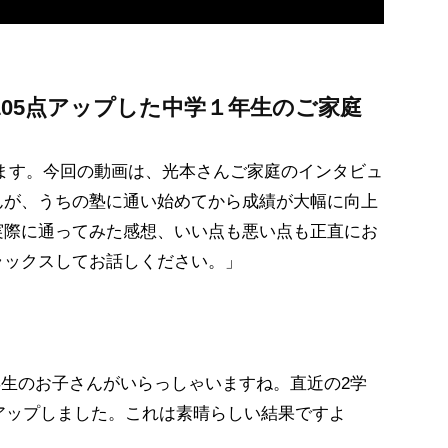
科105点アップした中学１年生のご家庭
ます。今回の動画は、光本さんご家庭のインタビュ
んが、うちの塾に通い始めてから成績が大幅に向上
実際に通ってみた感想、いい点も悪い点も正直にお
ラックスしてお話しください。」
年生のお子さんがいらっしゃいますね。直近の2学
点アップしました。これは素晴らしい結果ですよ