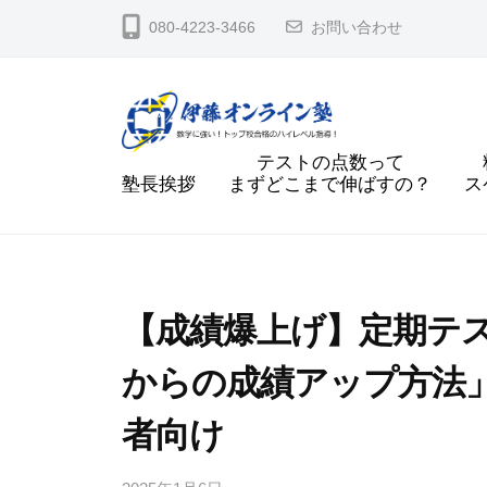
に
コ
080-4223-3466
お問い合わせ
強
ン
い
テ
！
ン
送
ツ
テストの点数って
り
数
数
へ
塾長挨拶
まずどこまで伸ばすの？
ス
迎
学
学
ス
え
に
に
キ
な
強
強
ッ
し
い
プ
い
で
【成績爆上げ】定期テスト
！
！
名
ハ
からの成績アップ方法
古
送
イ
屋
り
レ
者向け
大
迎
ベ
学
ル