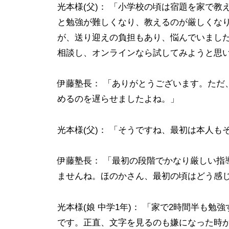
光本様(父)： 「小学校の頃は宿題を家で
|
と勉強が難しくなり、教えるのが厳しくな
小
が、送り迎えの負担もあり、悩んでいまし
学
相談し、オンラインなら試してみようと思い
生
中
学
伊藤塾長： 「ありがとうございます。ただ
生
めるのを遅らせましたよね。」
高
校
光本様(父)： 「そうですね、最初は本人
生
が
伊藤塾長： 「最初の段階でかなり厳しい指
対
ませんね。ほのかさん、最初の頃はどう感
象
|
光本様(娘 中学1年)： 「家で2時間半も
大
です。正直、文字を見るのも嫌になった時