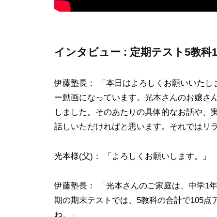
指
導
0
す
で
の
！
ト
ト
伊
ッ
インタビュー : 定期テスト5教
ッ
藤
プ
プ
オ
校
伊藤塾長： 「本日はよろしくお願いいたし
ン
高
合
ー動画になっています。光本さんのお嬢さ
ラ
校
格
しました。そのあたりの具体的なお話や、
イ
・
合
話しいただければと思います。それではリ
ン
国
格
塾
公
を
光本様(父)： 「よろしくお願いします。」
立
目
大
指
伊藤塾長： 「光本さんのご家庭は、中学1
学
す
期の期末テストでは、5教科の合計で105
受
ね。」