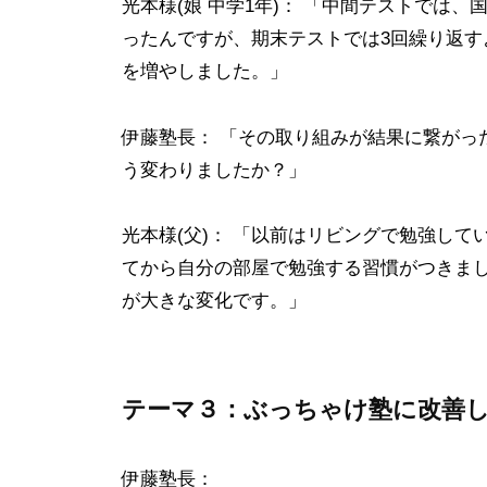
光本様(娘 中学1年)： 「中間テストでは
学
ったんですが、期末テストでは3回繰り返
・
を増やしました。」
名
古
伊藤塾長： 「その取り組みが結果に繋がっ
屋
う変わりましたか？」
市
立
光本様(父)： 「以前はリビングで勉強し
大
てから自分の部屋で勉強する習慣がつきま
学
が大きな変化です。」
・
三
重
大
テーマ３：ぶっちゃけ塾に改善
学
の
伊藤塾長：